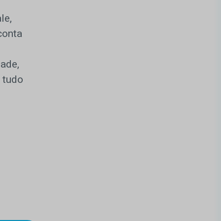
le,
conta
dade,
 tudo