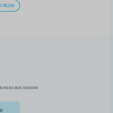
O BLOG
m acesso aos nossos
de