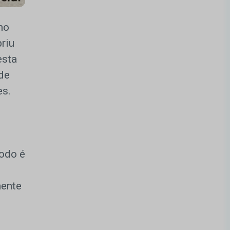
no
riu
esta
 de
es.
odo é
mente