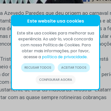
ra Azevedo Paredes que deu origem ao carnaval 
Este website usa cookies
ambores, Zé Pereira colocou o bloco na rua e ab
ma de fantasia por quatro intensos dias. Mas a f
Este site usa cookies para melhorar sua
s risos e festa. O imperativo social para pular
experiência. Ao usá-lo, você concorda
 encontra eco dentro de nós e nas nossas emoçõ
com nossa Política de Cookies. Para
obter mais informações, por favor,
acesse a
política de privacidade
.
 “Tristeza, por favor vá embora”…. “Arlequim está
eio da multidão”…. estes são apenas alguns
RECUSAR TODOS
ACEITAR TODOS
 dor mesmo quando tudo parece festa. Se o perí
CONFIGURAR AGORA
, com a colocação de máscaras, ainda que
justamente de tirar as máscaras. Mostrar exata
rtar com as quase sempre rotineiras cobranças