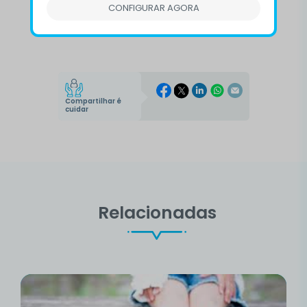
#atendimento
#cvv
#natal
CONFIGURAR AGORA
#noite natal
Compartilhar é
cuidar
Relacionadas