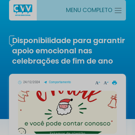
MENU COMPLETO
Disponibilidade para garantir
apoio emocional nas
celebrações de fim de ano
24/12/2024
Comportamento