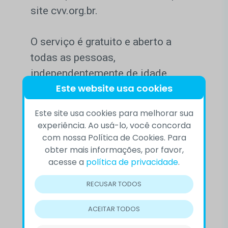
site cvv.org.br.
O serviço é gratuito e aberto a
todas as pessoas,
independentemente de idade,
Este website usa cookies
religião, gênero ou condição social.
Se você ou alguém que conhece
Este site usa cookies para melhorar sua
está precisando de apoio
experiência. Ao usá-lo, você concorda
emocional, lembre-se: o CVV está
com nossa Política de Cookies. Para
obter mais informações, por favor,
sempre ao seu lado, inclusive
acesse a
política de privacidade
.
durante as festas de fim de ano.
RECUSAR TODOS
Conte com a gente!
ACEITAR TODOS