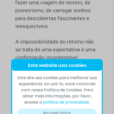
fazer uma viagem de recreio, de
pioneirismo, de carregar sonhos
para descobertas fascinantes e
inesquecíveis.
A impossibilidade do retorno não
se trata de uma expectativa é uma
confirmação incontestável.
Este website usa cookies
Portanto, essa atitude conduz a
certeza de que quem opta por esta
Este site usa cookies para melhorar sua
viagem está escolhendo um voo
experiência. Ao usá-lo, você concorda
para a morte antecipada, pois terão
com nossa Política de Cookies. Para
obter mais informações, por favor,
que sobreviver no novo planeta e
acesse a
política de privacidade
.
tentar se adaptar a ele.
RECUSAR TODOS