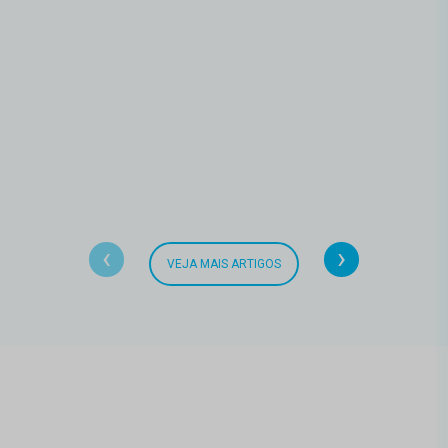
‹
›
VEJA MAIS ARTIGOS