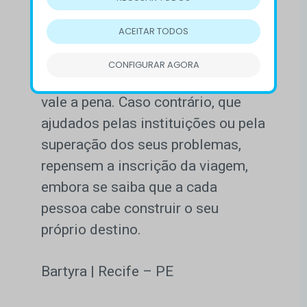
Torcemos para que no ano 2022 a
ACEITAR TODOS
tecnologia já ofereça condições a
estes tripulantes de regressarem à
CONFIGURAR AGORA
Terra com a certeza de que viver
vale a pena. Caso contrário, que
ajudados pelas instituições ou pela
superação dos seus problemas,
repensem a inscrição da viagem,
embora se saiba que a cada
pessoa cabe construir o seu
próprio destino.
Bartyra | Recife – PE