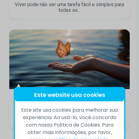
Viver pode não ser uma tarefa fácil e simples para
todas as...
Este website usa cookies
CVV busca novos voluntários com
campanha sobre solidariedade
Este site usa cookies para melhorar sua
Com uma campanha inspirada na solidariedade, o
experiência. Ao usá-lo, você concorda
Centro de Valorização da Vida...
com nossa Política de Cookies. Para
obter mais informações, por favor,