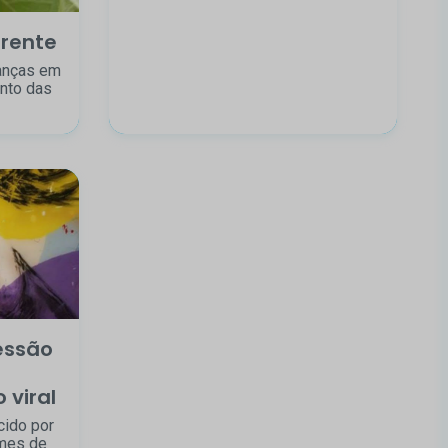
rente
anças em
nto das
essão
 viral
cido por
lmes de