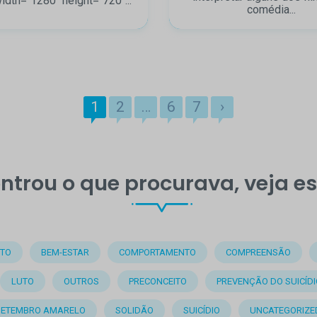
idth="1280" height="720"...
comédia...
1
2
…
6
7
›
ntrou o que procurava, veja e
TO
BEM-ESTAR
COMPORTAMENTO
COMPREENSÃO
LUTO
OUTROS
PRECONCEITO
PREVENÇÃO DO SUICÍDI
SETEMBRO AMARELO
SOLIDÃO
SUICÍDIO
UNCATEGORIZE