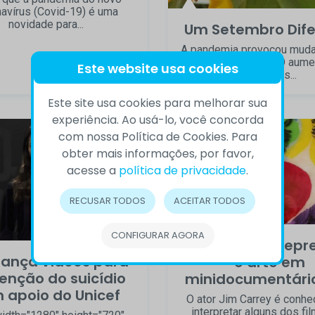
avírus (Covid-19) é uma
novidade para...
Um Setembro Dife
A pandemia provocou mud
toda a sociedade. O aume
Este website usa cookies
pressões...
Este site usa cookies para melhorar sua
experiência. Ao usá-lo, você concorda
com nossa Política de Cookies. Para
obter mais informações, por favor,
acesse a
política de privacidade
.
RECUSAR TODOS
ACEITAR TODOS
CONFIGURAR AGORA
Jim Carrey: depr
lança vídeos para
e arte em
enção do suicídio
minidocumentário
 apoio do Unicef
O ator Jim Carrey é conhe
interpretar alguns dos fi