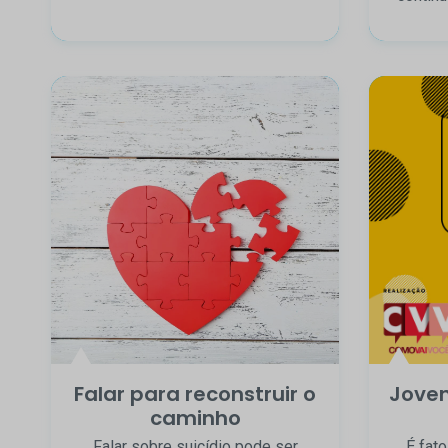
Falar para reconstruir o
Joven
caminho
Falar sobre suicídio pode ser
É fat