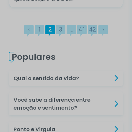
‹
1
2
3
…
41
42
›
Populares
Qual o sentido da vida?
Você sabe a diferença entre
emoção e sentimento?
Ponto e Virgula