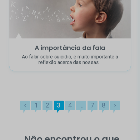
A importância da fala
Ao falar sobre suicídio, é muito importante a
reflexão acerca das nossas...
‹
1
2
3
4
…
7
8
›
Não encontrou o que