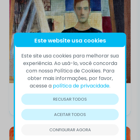
Este website usa cookies
Este site usa cookies para melhorar sua
experiência. Ao usá-lo, você concorda
com nossa Política de Cookies. Para
obter mais informações, por favor,
acesse a
política de privacidade
.
‘Suicídio: a epidemia calada’
RECUSAR TODOS
O que fazer quando a dor parece insuportável? A
psiquiatra Maria Cristina de...
ACEITAR TODOS
CONFIGURAR AGORA