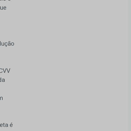
que
edução
 CVV
da
am
eta é