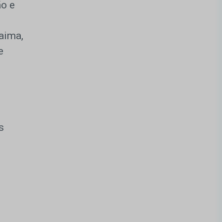
ão e
aima,
e
s