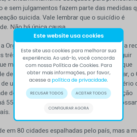
ção e sem julgamentos fazem parte das medidas 
eação suicida. Vale lembrar que o suicídio é
de. Não há única causa.
Este website usa cookies
m a Organização Mundial da Saúde que prevê a r
Este site usa cookies para melhorar sua
 três anos. E o que fazer até lá para conseguir
experiência. Ao usá-lo, você concorda
que menos brasileiros pensem em se matar, que
com nossa Política de Cookies. Para
obter mais informações, por favor,
de de prevenção em que todos podemos atuar, o
acesse a
política de privacidade
.
io de um acordo de cooperação com o Ministério 
de do Sul, o número 188, que permite a ligação
RECUSAR TODOS
ACEITAR TODOS
 há 55 anos, vai garantir que mais pessoas poss
CONFIGURAR AGORA
aís.
ade em 80 cidades espalhadas pelo país, mas a m