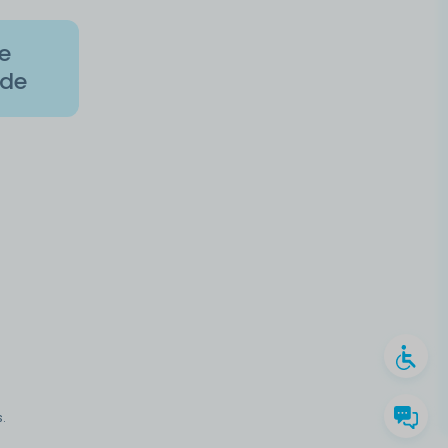
de
ade
.