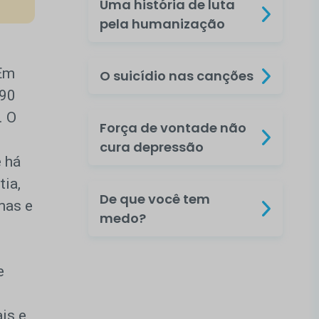
Uma história de luta
pela humanização
 Em
O suicídio nas canções
490
. O
Força de vontade não
cura depressão
e há
tia,
De que você tem
mas e
medo?
e
is e