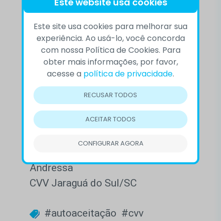
angústia e a constante sensação
Este website usa cookies
de estar com algo preso na
Este site usa cookies para melhorar sua
garganta. O CVV, através de
experiência. Ao usá-lo, você concorda
conversas anônimas e sigilosas,
com nossa Política de Cookies. Para
oportuniza que todos possam falar
obter mais informações, por favor,
acesse a
política de privacidade
.
abertamente sobre si, sem medo
de julgamentos ou críticas. Se
RECUSAR TODOS
desejar, acesse cvv.org.br e veja
ACEITAR TODOS
como conversar com um
voluntário.
CONFIGURAR AGORA
Andressa
CVV Jaraguá do Sul/SC
#autoaceitação
#cvv