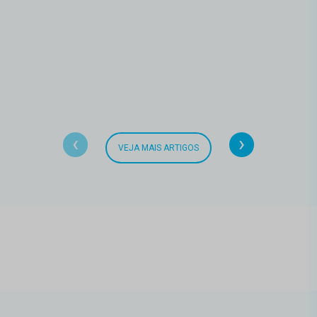
‹
›
VEJA MAIS ARTIGOS