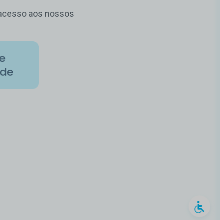
m acesso aos nossos
de
ade