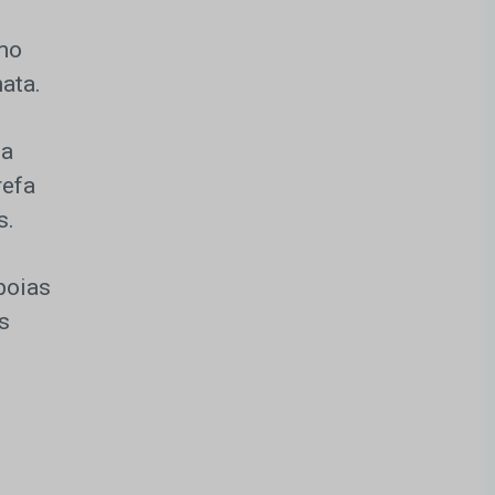
smo
hata.
na
refa
s.
boias
s