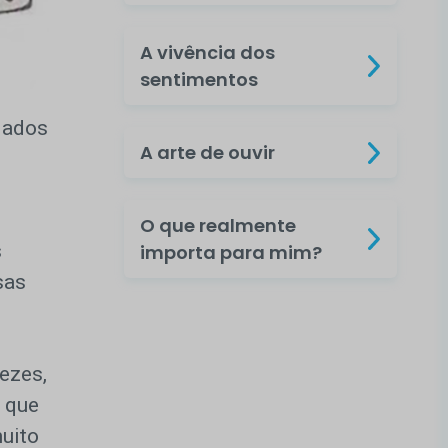
A vivência dos
sentimentos
jados
A arte de ouvir
O que realmente
s
importa para mim?
sas
ezes,
 que
muito