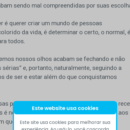
abam sendo mal compreendidas por suas escolh
r é querer criar um mundo de pessoas
olorido da vida, é determinar o certo, o normal, é
ara todos.
vivemos nossos olhos acabam se fechando e não
sérias” e, portanto, naturalmente, seguindo a
hos de ser e estar além do que conquistamos
sas potencialidades. Pode ser que você não rec
Este website usa cookies
s é necessário entender que não se adequar aos
m quer seguir seus sonhos de verdade.
Este site usa cookies para melhorar sua
experiência. Ao usá-lo, você concorda