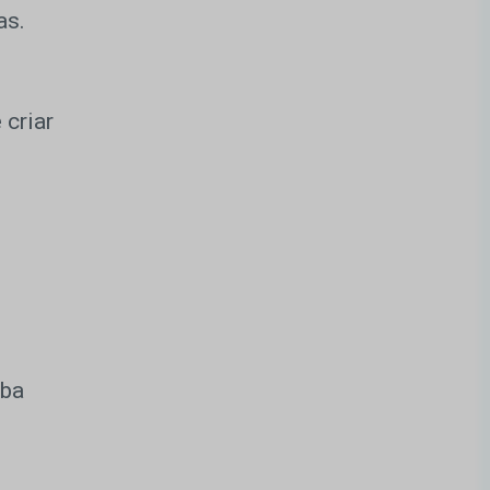
as.
 criar
eba