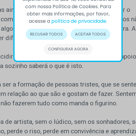
com nossa Política de Cookies. Para
as ainda assim é a única forma de presentear o
obter mais informações, por favor,
com seu bem estar emocional. Talvez, muitos n
acesse a
política de privacidade
.
 algo visceral e precisa ser colocada para fora. 
RECUSAR TODOS
ACEITAR TODOS
r diferente vem de dentro.
CONFIGURAR AGORA
cidir seguir um determinado caminho sem apoio
a sozinho saberá o que é isto.
á ser a formação de pessoas tristes, que se sen
m relação ao que são e gostam de fazer. Sente
r não fazerem tudo como manda o figurino.
de artista, sem o lúdico, sem os sonhadores, 
ho, perde o riso, perde em convivência e aprendiz