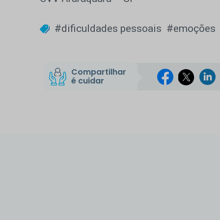
#dificuldades pessoais
#emoções
Compartilhar
é cuidar