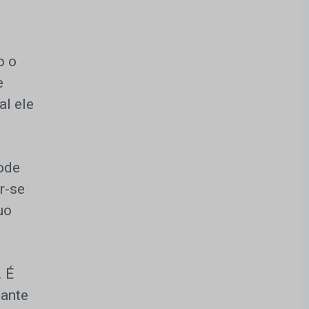
o o
e
al ele
ode
r-se
uo
. É
iante