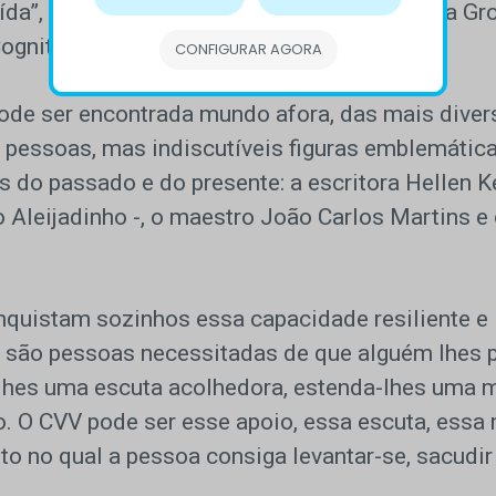
ída”, conforme assegura a psicóloga Luciana Gr
Cognitivas do Estado de Pernambuco.
CONFIGURAR AGORA
pode ser encontrada mundo afora, das mais diver
 pessoas, mas indiscutíveis figuras emblemátic
s do passado e do presente: a escritora Hellen Ke
 Aleijadinho -, o maestro João Carlos Martins e
nquistam sozinhos essa capacidade resiliente e 
s são pessoas necessitadas de que alguém lhes 
e-lhes uma escuta acolhedora, estenda-lhes uma 
. O CVV pode ser esse apoio, essa escuta, essa
 no qual a pessoa consiga levantar-se, sacudir