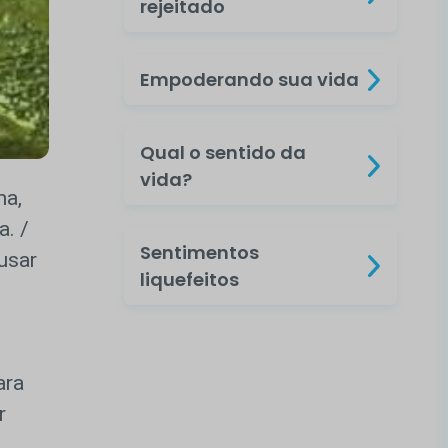
rejeitado
Empoderando sua vida
Qual o sentido da
vida?
ma,
. /
Sentimentos
 usar
liquefeitos
ara
r