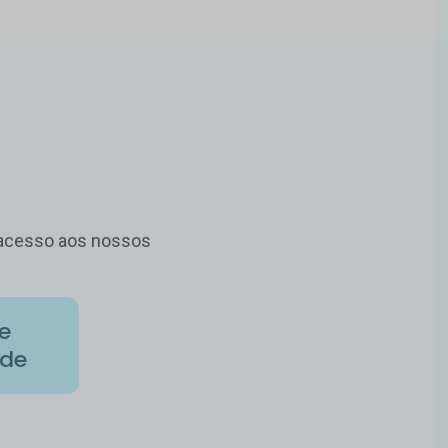
m acesso aos nossos
de
ade