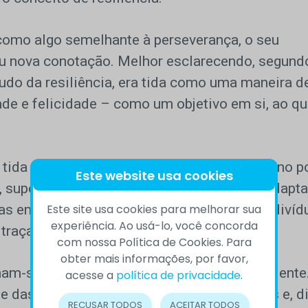
a como algo semelhante à perseverança, o seu
iu nova conotação. Melhor esclarecendo, segund
udo da resiliência, era tida como uma maneira d
ade e felicidade – como um objetivo em si, ao qu
s tida como a capacidade que todo ser humano p
Este website usa cookies
, superar obstáculos, vencer dores. Enfim, adapta
Este site usa cookies para melhorar sua
las em situações positivas, mesmo que o indivíd
experiência. Ao usá-lo, você concorda
 traçar novas metas para suas atitudes.
com nossa Política de Cookies. Para
obter mais informações, por favor,
nam-se a dizer que a pessoa não nasce resiliente
acesse a
política de privacidade
.
te das adversidades, a tolerar as frustrações e, d
RECUSAR TODOS
ACEITAR TODOS