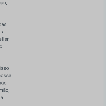
opo,
sas
as
ller,
 o
isso
possa
mão
 mão,
 a