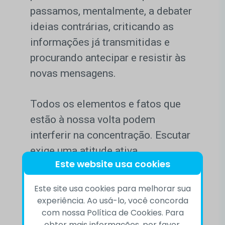
passamos, mentalmente, a debater
ideias contrárias, criticando as
informações já transmitidas e
procurando antecipar e resistir às
novas mensagens.
Todos os elementos e fatos que
estão à nossa volta podem
interferir na concentração. Escutar
exige uma atitude ativa,
Este website usa cookies
concentração e esforço intelectual,
e a maneira como escutamos pode
Este site usa cookies para melhorar sua
interferir nas nossas relações.
experiência. Ao usá-lo, você concorda
com nossa Política de Cookies. Para
obter mais informações, por favor,