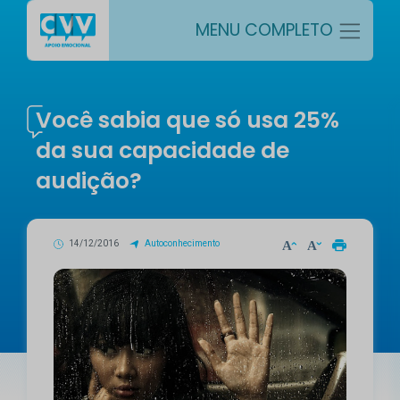
MENU COMPLETO
Você sabia que só usa 25%
da sua capacidade de
audição?
14/12/2016
Autoconhecimento