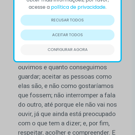
Algumas regras são apontadas por
acesse a
política de privacidade
.
estudiosos para aprimorar a
habilidade de bem escutar. Entre
RECUSAR TODOS
elas, entender antes de interpretar
ACEITAR TODOS
ou criticar; medir a nossa
compreensão, ou seja, procurar
CONFIGURAR AGORA
lembrar quanto das informações
ouvimos e quanto conseguimos
guardar; aceitar as pessoas como
elas são, e não como gostaríamos
que fossem; não interromper a fala
do outro, até porque ele não vai nos
ouvir, já que ainda está preocupado
com o que tem a dizer; e, por fim,
respeitar, acolher e compreender. E