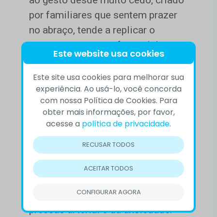
ao gesto desde muito cedo, criado
por familiares que sentem prazer
no abraço, tende a replicar o
comportamento na fase adulta.
Este website usa cookies
Há um componente científico para
Este site usa cookies para melhorar sua
experiência. Ao usá-lo, você concorda
o gesto. Diferentes pesquisas
com nossa Política de Cookies. Para
mostram que o abraço vai muito
obter mais informações, por favor,
além de uma simples atitude.
acesse a
política de privacidade
.
Provoca mudanças químicas no
RECUSAR TODOS
organismo. Garante a liberação da
oxitocina, hormônio responsável
ACEITAR TODOS
pela construção de laços, redução
CONFIGURAR AGORA
do estresse, diminuição da
pressão arterial e da ansiedade.