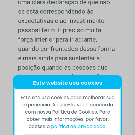
uma clara declaração de que não
se está correspondendo às
expectativas e ao investimento
pessoal feito. É preciso muita
força interior para ir adiante,
quando confrontados dessa forma
e mais ainda para sustentar a
posição quando as pessoas que
desagradamos, de fato, se afastam
Este website usa cookies
de nós. Quando isso ocorre, pode-
se imaginar que a admiração – e
Este site usa cookies para melhorar sua
experiência. Ao usá-lo, você concorda
muitas vezes o amor – que elas
com nossa Política de Cookies. Para
tinham era, na realidade, pelo seu
obter mais informações, por favor,
espelho.
acesse a
política de privacidade
.