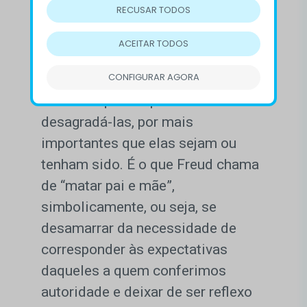
RECUSAR TODOS
Uma das formas de nos
empoderarmos das nossas vidas é
ACEITAR TODOS
renunciando a essas pessoas, que
CONFIGURAR AGORA
não nos aceitam e não nos
acolhem quando passamos a
desagradá-las, por mais
importantes que elas sejam ou
tenham sido. É o que Freud chama
de “matar pai e mãe”,
simbolicamente, ou seja, se
desamarrar da necessidade de
corresponder às expectativas
daqueles a quem conferimos
autoridade e deixar de ser reflexo