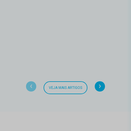
‹
›
VEJA MAIS ARTIGOS