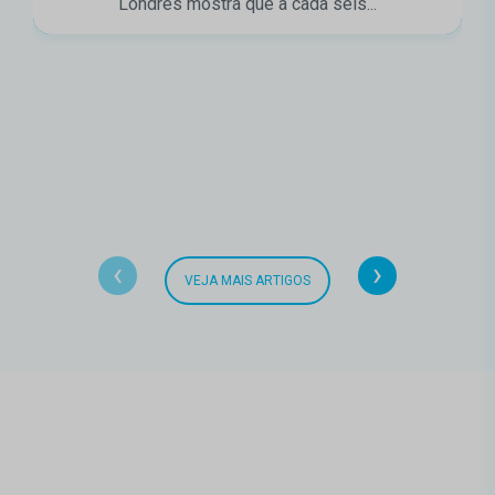
Londres mostra que a cada seis...
‹
›
VEJA MAIS ARTIGOS