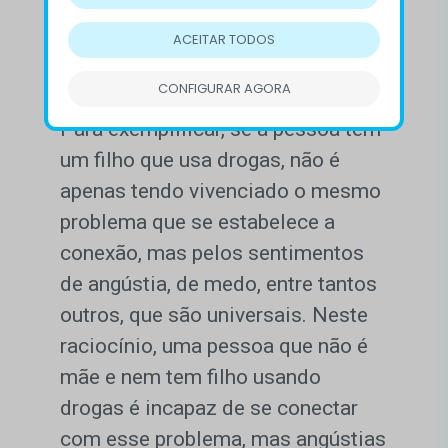
buscar algo dentro de nós que
existe no outro. E o caminho para
ACEITAR TODOS
se fazer isso não é via o problema,
CONFIGURAR AGORA
mas via o sentimento”, observa ela.
Para exemplificar, se a pessoa tem
um filho que usa drogas, não é
apenas tendo vivenciado o mesmo
problema que se estabelece a
conexão, mas pelos sentimentos
de angústia, de medo, entre tantos
outros, que são universais. Neste
raciocínio, uma pessoa que não é
mãe e nem tem filho usando
drogas é incapaz de se conectar
com esse problema, mas angústias