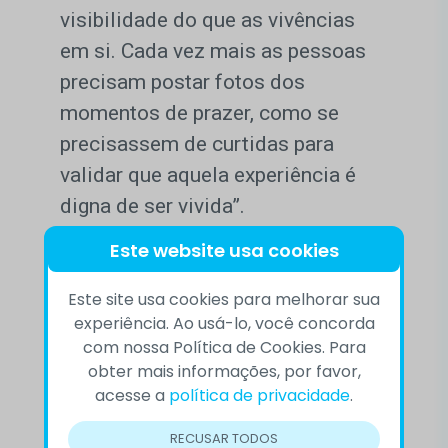
visibilidade do que as vivências
em si. Cada vez mais as pessoas
precisam postar fotos dos
momentos de prazer, como se
precisassem de curtidas para
validar que aquela experiência é
digna de ser vivida”.
Este website usa cookies
E a escuta, quando ocorre, muitas
vezes vem sem muito esforço, sem
Este site usa cookies para melhorar sua
experiência. Ao usá-lo, você concorda
conexão, de forma não empática.
com nossa Política de Cookies. Para
“A empatia é uma escolha e, para
obter mais informações, por favor,
se conectar à outra pessoa, às
acesse a
política de privacidade
.
vezes leva um tempo. É preciso
RECUSAR TODOS