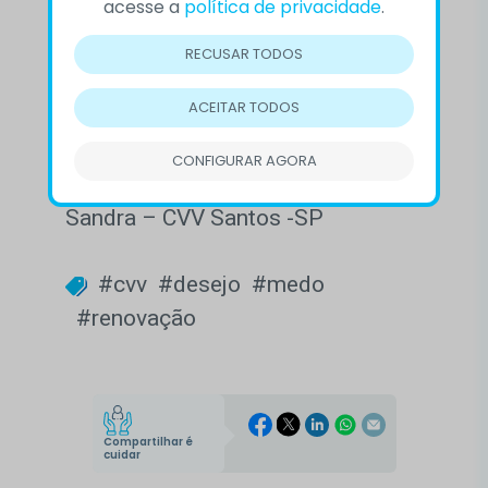
acesse a
política de privacidade
.
Fica a sugestão, então, de que
possamos utilizar cada vez mais
RECUSAR TODOS
nossos medos como alavanca em
ACEITAR TODOS
um mundo com muito mais amor e
solidariedade.
CONFIGURAR AGORA
Sandra – CVV Santos -SP
#cvv
#desejo
#medo
#renovação
Compartilhar é
cuidar