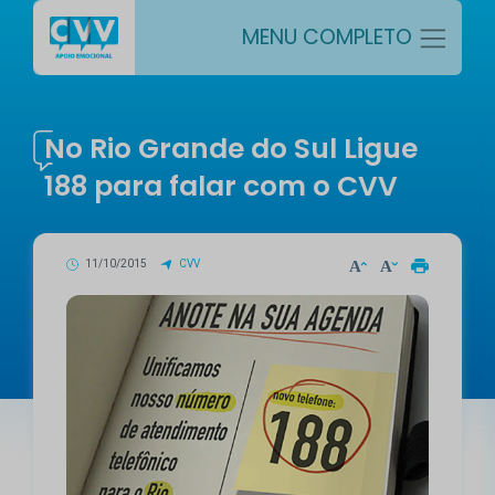
MENU COMPLETO
No Rio Grande do Sul Ligue
188 para falar com o CVV
11/10/2015
CVV