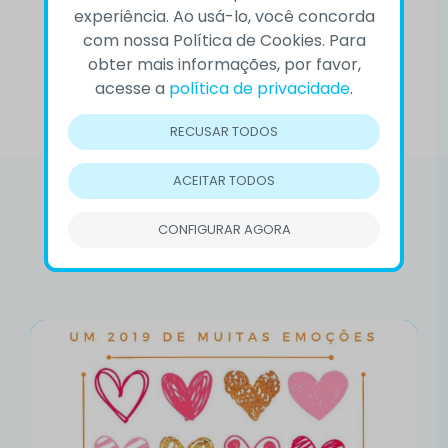
experiência. Ao usá-lo, você concorda
com nossa Política de Cookies. Para
obter mais informações, por favor,
Compartilhar é
cuidar
acesse a
política de privacidade
.
RECUSAR TODOS
ACEITAR TODOS
Relacionadas
CONFIGURAR AGORA