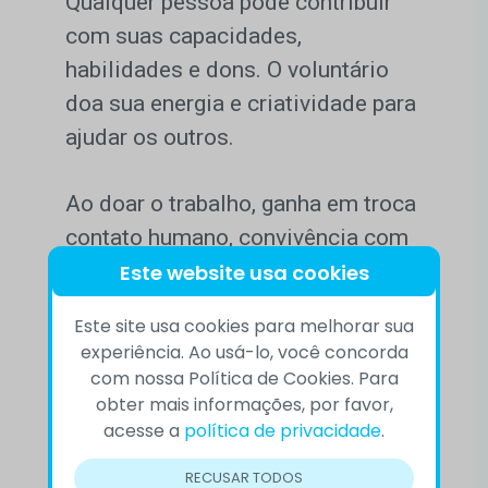
Qualquer pessoa pode contribuir
com suas capacidades,
habilidades e dons. O voluntário
doa sua energia e criatividade para
ajudar os outros.
Ao doar o trabalho, ganha em troca
contato humano, convivência com
Este website usa cookies
pessoas diferentes, oportunidade
de aprender coisas novas e a
Este site usa cookies para melhorar sua
satisfação de se sentir útil. Hoje, o
experiência. Ao usá-lo, você concorda
CVV, em todos os seus programas,
com nossa Política de Cookies. Para
obter mais informações, por favor,
conta com mais de 2 mil
acesse a
política de privacidade
.
voluntários atuantes em diversas
frentes.
RECUSAR TODOS