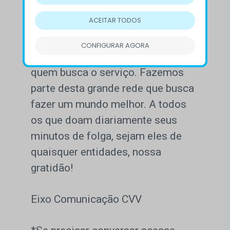
ACEITAR TODOS
Cada um com sua capacidade de
colaboração para que, por mais de
CONFIGURAR AGORA
55 anos, o CVV possa chegar a
quem busca o serviço. Fazemos
parte desta grande rede que busca
fazer um mundo melhor. A todos
os que doam diariamente seus
minutos de folga, sejam eles de
quaisquer entidades, nossa
gratidão!
Eixo Comunicação CVV