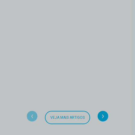
‹
›
VEJA MAIS ARTIGOS