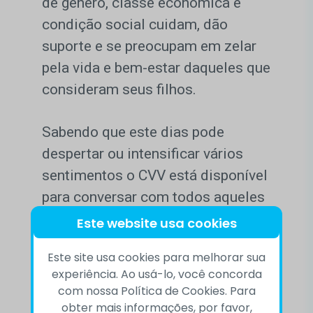
de gênero, classe econômica e
condição social cuidam, dão
suporte e se preocupam em zelar
pela vida e bem-estar daqueles que
consideram seus filhos.
Sabendo que este dias pode
despertar ou intensificar vários
sentimentos o CVV está disponível
para conversar com todos aqueles
que desejarem.
Este website usa cookies
Este site usa cookies para melhorar sua
Acesse www.cvv.org.br/23 e veja
experiência. Ao usá-lo, você concorda
as formas de atendimento
com nossa Política de Cookies. Para
disponíveis.
obter mais informações, por favor,