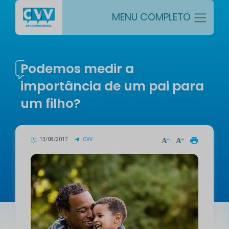
MENU COMPLETO
Podemos medir a
importância de um pai para
um filho?
13/08/2017
CVV