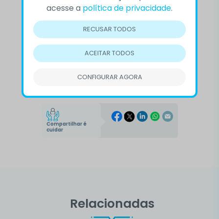
acesse a
política de privacidade
.
Eixo Comunicação CVV
RECUSAR TODOS
ACEITAR TODOS
#dia dos pais
#filmes sobre pais
#paternidade
CONFIGURAR AGORA
Compartilhar é
cuidar
Relacionadas