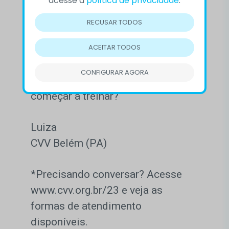
sigilo.
RECUSAR TODOS
A realidade é que, ao longo dos
ACEITAR TODOS
anos, desaprendemos o essencial,
aquilo que já nascemos sabendo:
CONFIGURAR AGORA
comunicar o que sentimos. Que tal
começar a treinar?
Luiza
CVV Belém (PA)
*Precisando conversar? Acesse
www.cvv.org.br/23 e veja as
formas de atendimento
disponíveis.