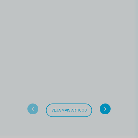
‹
›
VEJA MAIS ARTIGOS