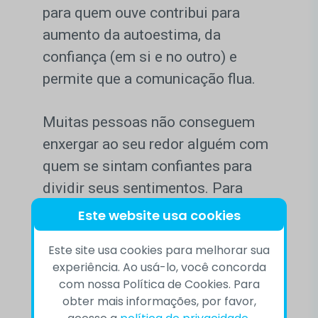
para quem ouve contribui para
aumento da autoestima, da
confiança (em si e no outro) e
permite que a comunicação flua.
Muitas pessoas não conseguem
enxergar ao seu redor alguém com
quem se sintam confiantes para
dividir seus sentimentos. Para
esses casos, existe o CVV – Centro
Este website usa cookies
de Valorização da Vida, que
Este site usa cookies para melhorar sua
oferece apoio emocional gratuito a
experiência. Ao usá-lo, você concorda
quem o procura para conversar,
com nossa Política de Cookies. Para
com a garantia do anonimato e
obter mais informações, por favor,
acesse a
política de privacidade
.