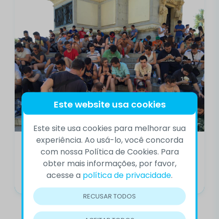
Este website usa cookies
Este site usa cookies para melhorar sua
experiência. Ao usá-lo, você concorda
Pokémon Go pode ajudar no
com nossa Política de Cookies. Para
combate à depressão
obter mais informações, por favor,
Logo ao chegar à Vila Olímpica, no Rio, o canoísta
acesse a
política de privacidade
.
francês Matthieu Péché...
RECUSAR TODOS