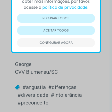
obter mais informações, por favor,
Seja qual for a situação, os
acesse a
política de privacidade
.
voluntários do CVV estão
disponíveis para conversar. Sempre
RECUSAR TODOS
com respeito e aceitação. Para
ACEITAR TODOS
entrar em contato, basta acessar
www.cvv.org.br/23 e ver todas as
CONFIGURAR AGORA
formas disponíveis.
George
CVV Blumenau/SC
#angustia
#diferenças
#diversidade
#intolerância
#preconceito