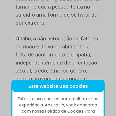
tamanho que a pessoa tenta no
suicídio uma forma de se livrar da
dor extrema.
O tabu, a não percepção de fatores
de risco e de vulnerabilidade, a
falta de acolhimento e empatia,
independentemente de orientação
sexual, credo, etnia ou gênero,
podem provocar desamparo e
Este website usa cookies
desespero. Ambos estão entre os
sentimentos mais comuns para
Este site usa cookies para melhorar sua
quem pensa em não mais viver.
experiência. Ao usá-lo, você concorda
com nossa Política de Cookies. Para