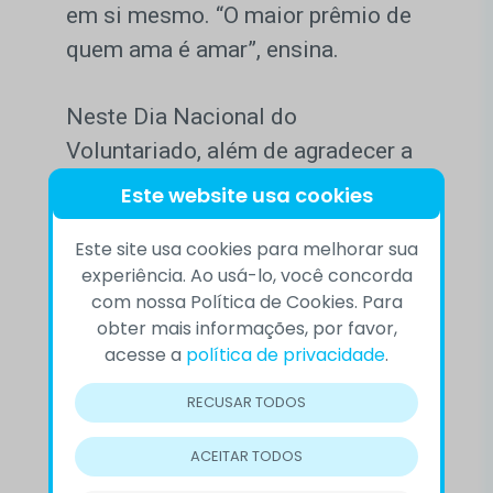
em si mesmo. “O maior prêmio de
quem ama é amar”, ensina.
Neste Dia Nacional do
Voluntariado, além de agradecer a
todos aqueles que oferecem seu
Este website usa cookies
trabalho à comunidade,
Este site usa cookies para melhorar sua
convidamos-lhe a refletir sobre sua
experiência. Ao usá-lo, você concorda
real vontade e interesses, sobre
com nossa Política de Cookies. Para
onde está seu coração na
obter mais informações, por favor,
acesse a
política de privacidade
.
execução de seu serviço.
RECUSAR TODOS
Luiza – Belém/PA
ACEITAR TODOS
Precisando conversar, Ligue 188