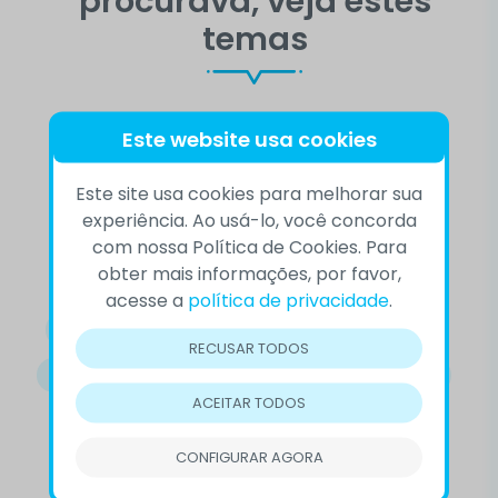
procurava, veja estes
temas
Este website usa cookies
10 DE SETEMBRO
ACEITAÇÃO
Este site usa cookies para melhorar sua
AUTOCONHECIMENTO
BEM-ESTAR
experiência. Ao usá-lo, você concorda
COMPORTAMENTO
COMPREENSÃO
com nossa Política de Cookies. Para
obter mais informações, por favor,
CONFLITOS
CVV
DEPRESSÃO
acesse a
política de privacidade
.
DESTAQUE
DOENÇAS MENTAIS
EMOÇÕES
RECUSAR TODOS
EMPATIA
LUTO
OUTROS
PRECONCEITO
ACEITAR TODOS
PREVENÇÃO DO SUICÍDIO
RELACIONAMENTOS
CONFIGURAR AGORA
SAÚDE EMOCIONAL
SAÚDE MENTAL