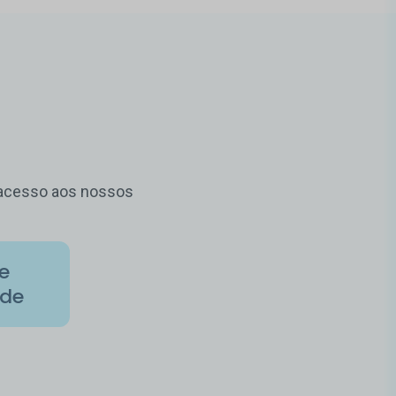
m acesso aos nossos
de
ade