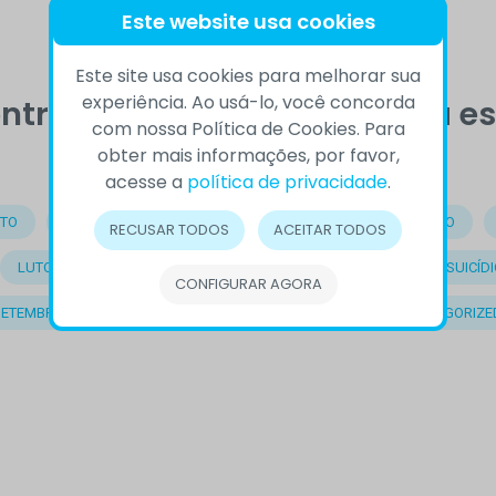
Este website usa cookies
Este site usa cookies para melhorar sua
experiência. Ao usá-lo, você concorda
ntrou o que procurava, veja e
com nossa Política de Cookies. Para
obter mais informações, por favor,
acesse a
política de privacidade
.
TO
BEM-ESTAR
COMPORTAMENTO
COMPREENSÃO
RECUSAR TODOS
ACEITAR TODOS
LUTO
OUTROS
PRECONCEITO
PREVENÇÃO DO SUICÍDI
CONFIGURAR AGORA
SETEMBRO AMARELO
SOLIDÃO
SUICÍDIO
UNCATEGORIZE