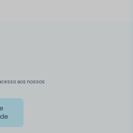
m acesso aos nossos
de
ade