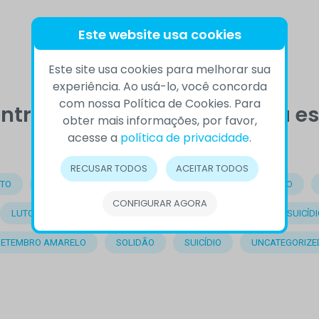
Este website usa cookies
Este site usa cookies para melhorar sua
experiência. Ao usá-lo, você concorda
com nossa Política de Cookies. Para
ntrou o que procurava, veja e
obter mais informações, por favor,
acesse a
política de privacidade
.
RECUSAR TODOS
ACEITAR TODOS
TO
BEM-ESTAR
COMPORTAMENTO
COMPREENSÃO
CONFIGURAR AGORA
LUTO
OUTROS
PRECONCEITO
PREVENÇÃO DO SUICÍDI
SETEMBRO AMARELO
SOLIDÃO
SUICÍDIO
UNCATEGORIZE