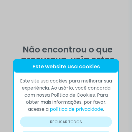
Não encontrou o que
procurava, veja estes
Este website usa cookies
temas
Este site usa cookies para melhorar sua
experiência. Ao usá-lo, você concorda
com nossa Política de Cookies. Para
10 DE SETEMBRO
ACEITAÇÃO
obter mais informações, por favor,
acesse a
política de privacidade
.
AUTOCONHECIMENTO
BEM-ESTAR
RECUSAR TODOS
COMPORTAMENTO
COMPREENSÃO