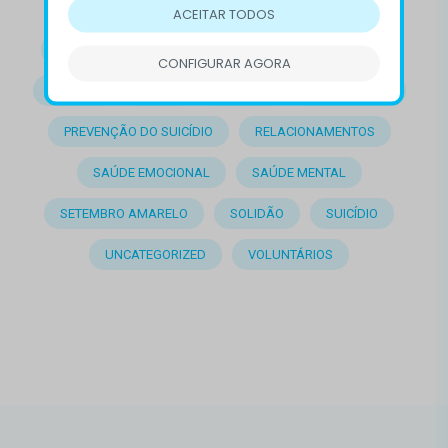
CONFLITOS
CVV
DEPRESSÃO
ACEITAR TODOS
DESTAQUE
DOENÇAS MENTAIS
EMOÇÕES
CONFIGURAR AGORA
EMPATIA
LUTO
OUTROS
PRECONCEITO
PREVENÇÃO DO SUICÍDIO
RELACIONAMENTOS
SAÚDE EMOCIONAL
SAÚDE MENTAL
SETEMBRO AMARELO
SOLIDÃO
SUICÍDIO
UNCATEGORIZED
VOLUNTÁRIOS