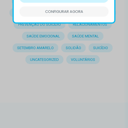
DESTAQUE
DOENÇAS MENTAIS
EMOÇÕES
CONFIGURAR AGORA
EMPATIA
LUTO
OUTROS
PRECONCEITO
PREVENÇÃO DO SUICÍDIO
RELACIONAMENTOS
SAÚDE EMOCIONAL
SAÚDE MENTAL
SETEMBRO AMARELO
SOLIDÃO
SUICÍDIO
UNCATEGORIZED
VOLUNTÁRIOS