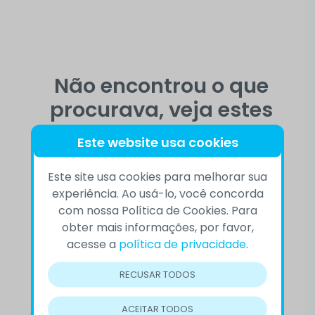
Não encontrou o que
procurava, veja estes
temas
Este website usa cookies
Este site usa cookies para melhorar sua
experiência. Ao usá-lo, você concorda
10 DE SETEMBRO
ACEITAÇÃO
com nossa Política de Cookies. Para
obter mais informações, por favor,
AUTOCONHECIMENTO
BEM-ESTAR
acesse a
política de privacidade
.
COMPORTAMENTO
COMPREENSÃO
RECUSAR TODOS
CONFLITOS
CVV
DEPRESSÃO
ACEITAR TODOS