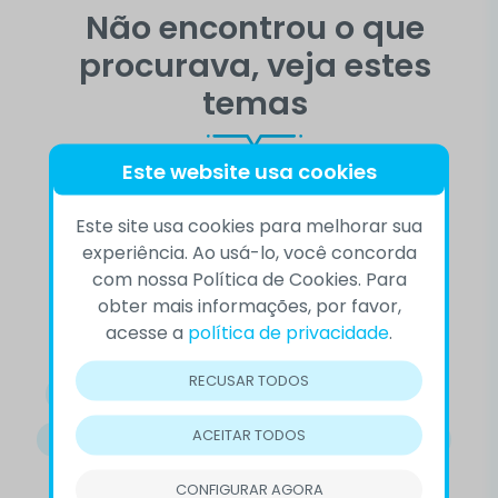
Não encontrou o que
procurava, veja estes
temas
Este website usa cookies
10 DE SETEMBRO
ACEITAÇÃO
Este site usa cookies para melhorar sua
experiência. Ao usá-lo, você concorda
AUTOCONHECIMENTO
BEM-ESTAR
com nossa Política de Cookies. Para
obter mais informações, por favor,
COMPORTAMENTO
COMPREENSÃO
acesse a
política de privacidade
.
CONFLITOS
CVV
DEPRESSÃO
RECUSAR TODOS
DESTAQUE
DOENÇAS MENTAIS
EMOÇÕES
ACEITAR TODOS
EMPATIA
LUTO
OUTROS
PRECONCEITO
PREVENÇÃO DO SUICÍDIO
RELACIONAMENTOS
CONFIGURAR AGORA