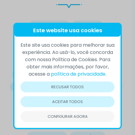
10 DE SETEMBRO
ACEITAÇÃO
Este website usa cookies
AUTOCONHECIMENTO
BEM-ESTAR
Este site usa cookies para melhorar sua
COMPORTAMENTO
COMPREENSÃO
experiência. Ao usá-lo, você concorda
com nossa Política de Cookies. Para
CONFLITOS
CVV
DEPRESSÃO
obter mais informações, por favor,
acesse a
política de privacidade
.
DESTAQUE
DOENÇAS MENTAIS
EMOÇÕES
RECUSAR TODOS
EMPATIA
LUTO
OUTROS
PRECONCEITO
PREVENÇÃO DO SUICÍDIO
RELACIONAMENTOS
ACEITAR TODOS
SAÚDE EMOCIONAL
SAÚDE MENTAL
CONFIGURAR AGORA
SETEMBRO AMARELO
SOLIDÃO
SUICÍDIO