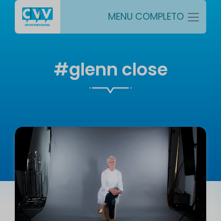
MENU COMPLETO
#glenn close