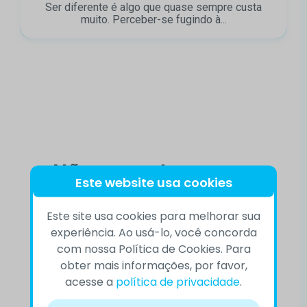
Ser diferente é algo que quase sempre custa
muito. Perceber-se fugindo à...
Não encontrou o que
Este website usa cookies
procurava, veja estes
temas
Este site usa cookies para melhorar sua
experiência. Ao usá-lo, você concorda
com nossa Política de Cookies. Para
obter mais informações, por favor,
acesse a
política de privacidade
.
10 DE SETEMBRO
ACEITAÇÃO