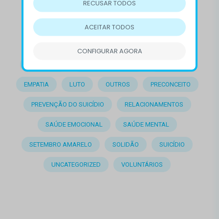
RECUSAR TODOS
AUTOCONHECIMENTO
BEM-ESTAR
COMPORTAMENTO
COMPREENSÃO
ACEITAR TODOS
CONFLITOS
CVV
DEPRESSÃO
CONFIGURAR AGORA
DESTAQUE
DOENÇAS MENTAIS
EMOÇÕES
EMPATIA
LUTO
OUTROS
PRECONCEITO
PREVENÇÃO DO SUICÍDIO
RELACIONAMENTOS
SAÚDE EMOCIONAL
SAÚDE MENTAL
SETEMBRO AMARELO
SOLIDÃO
SUICÍDIO
UNCATEGORIZED
VOLUNTÁRIOS