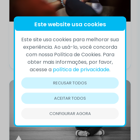
Este website usa cookies
Você já conhece os grupos de
apoio aos sobreviventes do
Este site usa cookies para melhorar sua
suicídio?
experiência. Ao usá-lo, você concorda
com nossa Política de Cookies. Para
Chega a notícia. Um rapaz, pouco mais de 20 anos,
se suicida. A namorada não...
obter mais informações, por favor,
acesse a
política de privacidade
.
RECUSAR TODOS
ACEITAR TODOS
CONFIGURAR AGORA