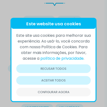
10 DE SETEMBRO
ACEITAÇÃO
Este website usa cookies
AUTOCONHECIMENTO
BEM-ESTAR
Este site usa cookies para melhorar sua
COMPORTAMENTO
COMPREENSÃO
experiência. Ao usá-lo, você concorda
com nossa Política de Cookies. Para
CONFLITOS
CVV
DEPRESSÃO
obter mais informações, por favor,
acesse a
política de privacidade
.
DESTAQUE
DOENÇAS MENTAIS
EMOÇÕES
RECUSAR TODOS
EMPATIA
LUTO
OUTROS
PRECONCEITO
PREVENÇÃO DO SUICÍDIO
RELACIONAMENTOS
ACEITAR TODOS
SAÚDE EMOCIONAL
SAÚDE MENTAL
CONFIGURAR AGORA
SETEMBRO AMARELO
SOLIDÃO
SUICÍDIO