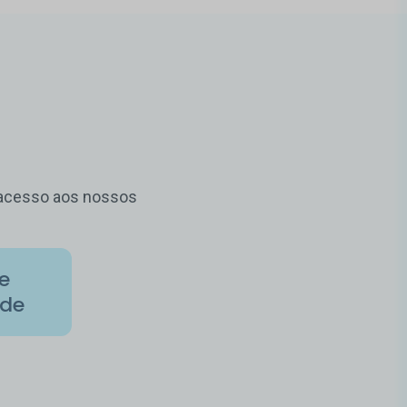
m acesso aos nossos
de
ade