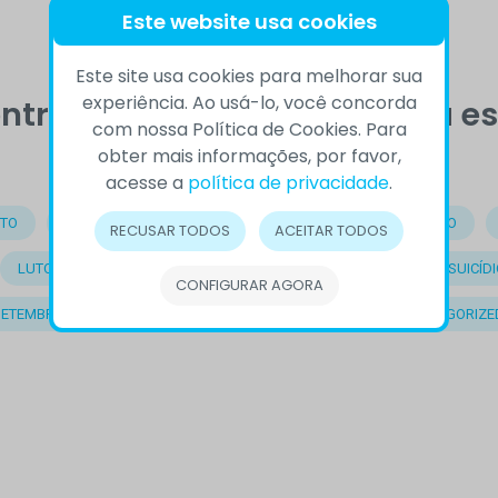
Este website usa cookies
Este site usa cookies para melhorar sua
experiência. Ao usá-lo, você concorda
ntrou o que procurava, veja e
com nossa Política de Cookies. Para
obter mais informações, por favor,
acesse a
política de privacidade
.
TO
BEM-ESTAR
COMPORTAMENTO
COMPREENSÃO
RECUSAR TODOS
ACEITAR TODOS
LUTO
OUTROS
PRECONCEITO
PREVENÇÃO DO SUICÍDI
CONFIGURAR AGORA
SETEMBRO AMARELO
SOLIDÃO
SUICÍDIO
UNCATEGORIZE