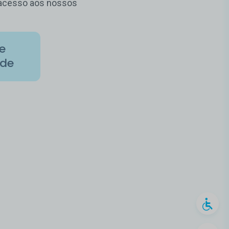
m acesso aos nossos
de
ade