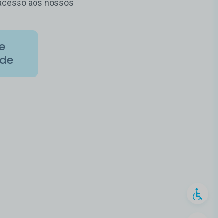
m acesso aos nossos
de
ade