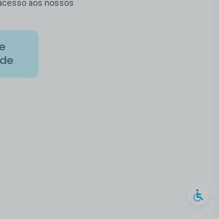
m acesso aos nossos
de
ade