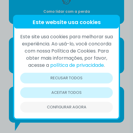
Como lidar com a perda
de alguém querido
Este website usa cookies
Este site usa cookies para melhorar sua
experiência. Ao usá-lo, você concorda
com nossa Política de Cookies. Para
obter mais informações, por favor,
Como falar sobre suicídio
acesse a
política de privacidade
.
com segurança
RECUSAR TODOS
ACEITAR TODOS
CONFIGURAR AGORA
Como encontrar um
grupo de apoio